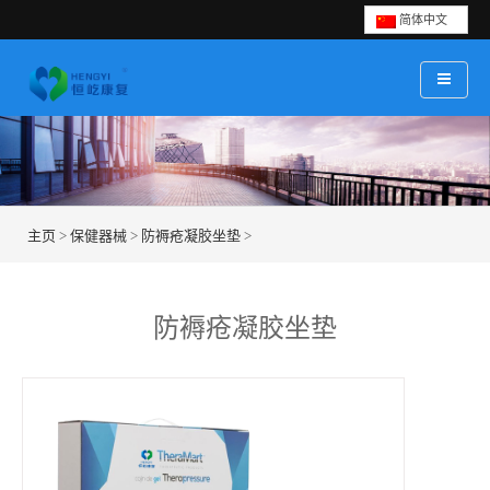
简体中文
主页
>
保健器械
>
防褥疮凝胶坐垫
>
防褥疮凝胶坐垫