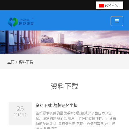
简体中文
主页
>
资料下载
资料下载
资料下载-凝胶记忆坐垫
25
​该垫提供负载的最优重新分配和减少了由压力（焦
2019/12
痂）溃疡的危险,还给用户一个好的支撑性作用。其独
特的多层设计, 具有透气盖,它提供改进的散热,并且也
防水,易于消毒。