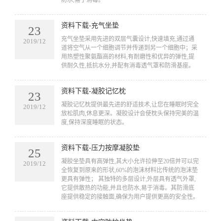
资料下载-充气坐垫
23
​充气坐垫采用先进的双层气囊设计,快速填充,通过通
2019/12
道将空气从一个细胞调节并传递到另一个细胞中；采
用热塑性聚氨酯高的材料,有耐磨性和优异的弹性,提
供耐久性,抵抗水分,并配有消毒透气罩和防滑基座。
资料下载-凝胶记忆枕
23
​凝胶记忆枕提供最先进的舒适技术,让您在睡眠时完全
2019/12
放松肌肉,休息更深。凝胶设计会使枕头保持完美的温
度,保持深度睡眠的状态。
资料下载-压力按摩凝胶垫
25
​凝胶坐垫具有高弹性,其大小允许拉伸至20倍并可以完
2019/12
全恢复到原来的形状,60%的泡沫材料比传统的泡沫垫
更具有弹性； 其独特的多层设计,外层具有透气外罩,
它提供散热的功能,并且也防水,易于消毒。其防滑底
座提供稳定的接触面,确保为用户提供更高的安全性。