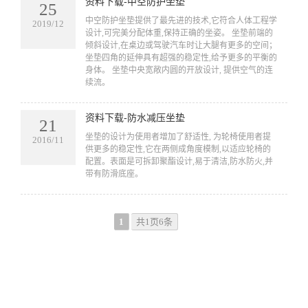
资料下载-中空防护坐垫
25
​中空防护坐垫提供了最先进的技术,它符合人体工程学
2019/12
设计,可完美分配体重,保持正确的坐姿。 坐垫前端的
倾斜设计,在桌边或驾驶汽车时让大腿有更多的空间；
坐垫四角的延伸具有超强的稳定性,给予更多的平衡的
身体。 坐垫中央宽敞内圆的开放设计, 提供空气的连
续流。
资料下载-防水减压坐垫
21
​坐垫的设计为使用者增加了舒适性, 为轮椅使用者提
2016/11
供更多的稳定性,它在两侧成角度模制,以适应轮椅的
配置。表面是可拆卸聚酯设计,易于清洁,防水防火,并
带有防滑底座。
1
共1页6条