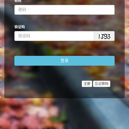
密码
验证码
登录
注册
忘记密码